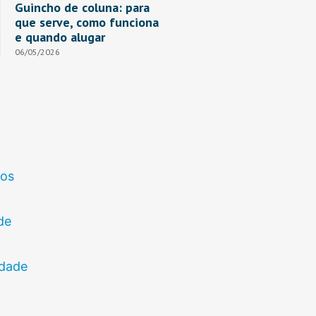
Guincho de coluna: para
que serve, como funciona
e quando alugar
06/05/2026
tos
de
idade