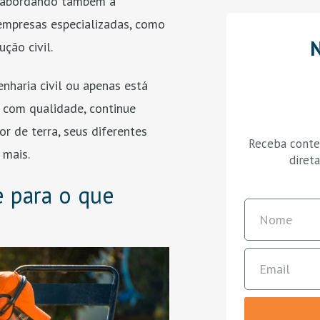
, abordando também a
empresas especializadas, como
N
ção civil.
nharia civil ou apenas está
 com qualidade, continue
r de terra, seus diferentes
Receba conteú
 mais.
diret
e para o que