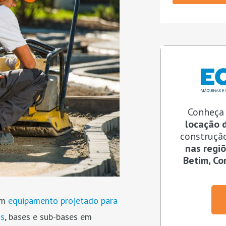
Conheça
locação 
construçã
nas regiõ
Betim, Co
um
equipamento projetado para
os
, bases e sub-bases em