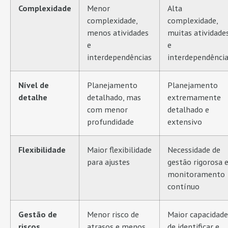
Complexidade
Menor
Alta
complexidade,
complexidade,
menos atividades
muitas atividade
e
e
interdependências
interdependência
Nível de
Planejamento
Planejamento
detalhe
detalhado, mas
extremamente
com menor
detalhado e
profundidade
extensivo
Flexibilidade
Maior flexibilidade
Necessidade de
para ajustes
gestão rigorosa 
monitoramento
contínuo
Gestão de
Menor risco de
Maior capacidade
riscos
atrasos e menos
de identificar e