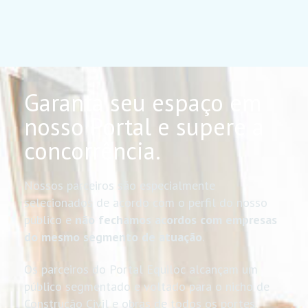
Garanta seu espaço em
nosso Portal e supere a
concorrência.
Nossos parceiros são especialmente
selecionados de acordo com o perfil do nosso
público e
não fechamos acordos com empresas
do mesmo segmento de atuação
.
Os parceiros do Portal Equiloc alcançam um
público segmentado e voltado para o nicho de
Construção Civil e obras de todos os portes.