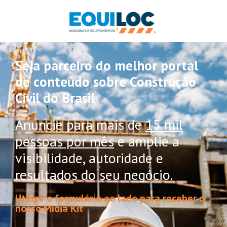
Seja parceiro do melhor portal
de conteúdo sobre Construção
Civil do Brasil
Anuncie para mais de
15 mil
pessoas por mês
e amplie a
visibilidade, autoridade e
resultados do seu negócio.
Utilize o formulário ao lado para receber o
nosso Mídia Kit