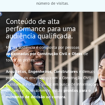
número de visitas.
Conteúdo de alta
performance para uma
audiência qualificada.
Nossa audiência é composta por pessoas
apaixonadas por Construção Civil e Obras
de
todos os portes.
Arquitetos, Engenheiros, Construtores
e demais
profissionais envolvidos com a Construção Civil
acessam o Portal Equiloc em busca de informações
do ramo e, normalmente, estão
prontos para o
momento de decisão ou compra.